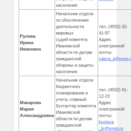
населения
Начальник отдела
по обеспечению
деятельности
тел. (4932) 32-
мировых
41-97
Рулева
судей комитета
Адрес
Ирина
Ивановской
электронной
Ивановна
области по делам
почты:
гражданской
ruleva_ii@ivreg.
обороны и защиты
населения
Начальник отдела
бюджетного
тел. (4932) 41-
планирования и
12-19
учета, главный
Макарова
Адрес
бухгалтер комитета
Мария
электронной
Ивановской
Александровна
почты:
области по делам
kozlova
гражданской
_lv@ivreg.ru