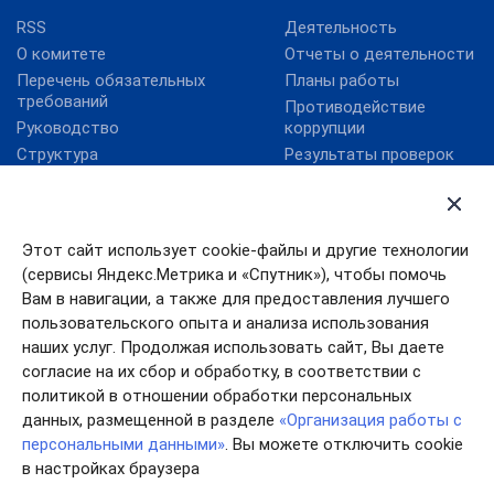
RSS
Деятельность
О комитете
Отчеты о деятельности
Перечень обязательных
Планы работы
требований
Противодействие
Руководство
коррупции
Структура
Результаты проверок
Губернатор Ивановской
Административные
области
регламенты
Этот сайт использует cookie-файлы и другие технологии
Карта сайта
Антикоррупционный
ящик
(сервисы Яндекс.Метрика и «Спутник»), чтобы помочь
Правительство
Ивановской области
График приема граждан
Вам в навигации, а также для предоставления лучшего
пользовательского опыта и анализа использования
Интернет-приемная
наших услуг. Продолжая использовать сайт, Вы даете
согласие на их сбор и обработку, в соответствии с
политикой в отношении обработки персональных
данных, размещенной в разделе
«Организация работы с
персональными данными»
. Вы можете отключить cookie
в настройках браузера