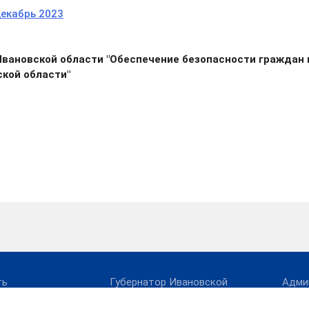
екабрь 2023
вановской области "Обеспечение безопасности граждан 
кой области"
ть
Губернатор Ивановской
Адми
области
регл
ятельности